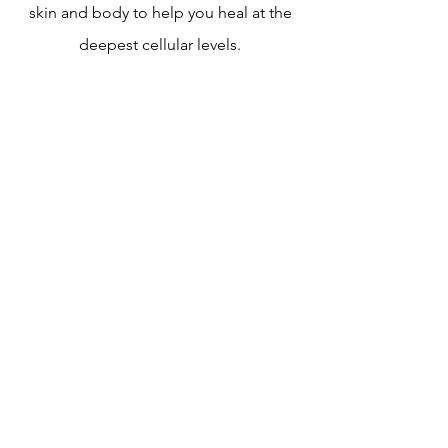
skin and body to help you heal at the
deepest cellular levels.
Opening Hours
Mornings: 9 am to 2 pm
Evenings: 6 pm to 9 pm
Email:
info@persianlily.com
Tel:
+91-7020793108
Address: Plot no 266, opp. to Anand
Dham Baba Anandram Baba Koturam
Darbar, Nanak Nagar, Sindhi Colony,
Bhusawal, Maharashtra 425201.
Book Appointment