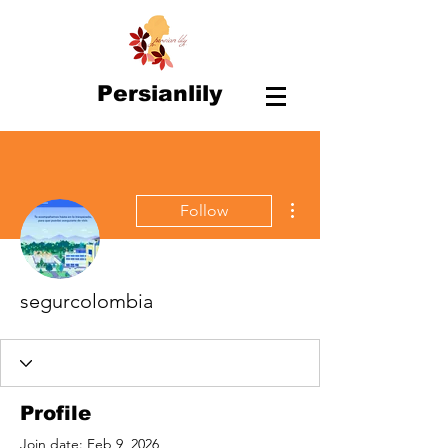
Persianlily
More actions
Follow
segurcolombia
Profile
Join date: Feb 9, 2026